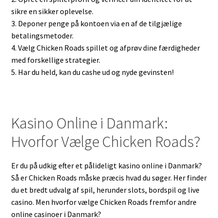
sikre en sikker oplevelse.
3. Deponer penge på kontoen via en af de tilgjælige
betalingsmetoder.
4. Vælg Chicken Roads spillet og afprøv dine færdigheder
med forskellige strategier.
5. Har du held, kan du cashe ud og nyde gevinsten!
Kasino Online i Danmark:
Hvorfor Vælge Chicken Roads?
Er du på udkig efter et pålideligt kasino online i Danmark?
Så er Chicken Roads måske præcis hvad du søger. Her finder
du et bredt udvalg af spil, herunder slots, bordspil og live
casino. Men hvorfor vælge Chicken Roads fremfor andre
online casinoer i Danmark?