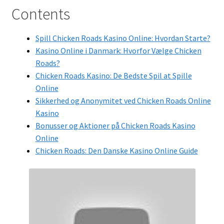
child
Contents
menu
Expand
Skincare
child
Spill Chicken Roads Kasino Online: Hvordan Starte?
menu
Expand
Hair Care
Kasino Online i Danmark: Hvorfor Vælge Chicken
child
Roads?
menu
Chicken Roads Kasino: De Bedste Spil at Spille
Online
Sikkerhed og Anonymitet ved Chicken Roads Online
Kasino
Bonusser og Aktioner på Chicken Roads Kasino
Online
Chicken Roads: Den Danske Kasino Online Guide