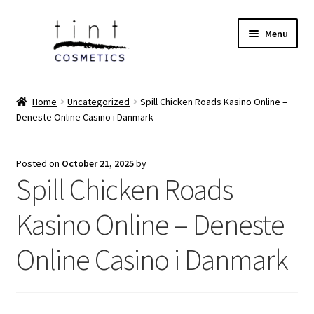
Skip
Skip
Menu
to
to
navigation
content
Expand
Home
child
Home
Uncategorized
Spill Chicken Roads Kasino Online –
menu
Expand
Deneste Online Casino i Danmark
Face
child
menu
Expand
Eyes
Posted on
October 21, 2025
by
child
Spill Chicken Roads
menu
Expand
Lips
child
Kasino Online – Deneste
menu
Expand
Tools & Brushes
child
Online Casino i Danmark
menu
Expand
Body Care
child
menu
Expand
Perfumes