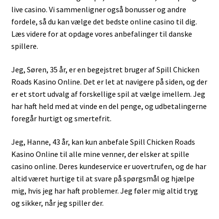
live casino. Vi sammenligner også bonusser og andre
fordele, så du kan vælge det bedste online casino til dig.
Læs videre for at opdage vores anbefalinger til danske
spillere.
Jeg, Søren, 35 år, er en begejstret bruger af Spill Chicken
Roads Kasino Online. Det er let at navigere på siden, og der
er et stort udvalg af forskellige spil at vælge imellem. Jeg
har haft held med at vinde en del penge, og udbetalingerne
foregår hurtigt og smertefrit.
Jeg, Hanne, 43 år, kan kun anbefale Spill Chicken Roads
Kasino Online til alle mine venner, der elsker at spille
casino online. Deres kundeservice er uovertrufen, og de har
altid været hurtige til at svare på spørgsmål og hjælpe
mig, hvis jeg har haft problemer. Jeg føler mig altid tryg
og sikker, når jeg spiller der.