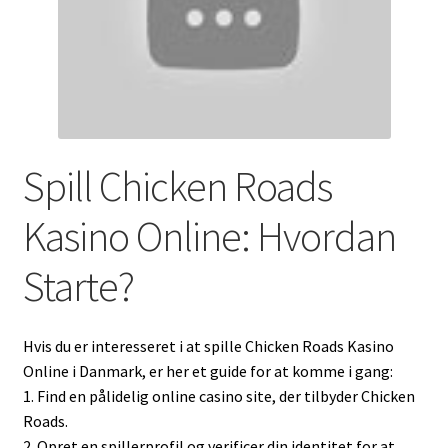
Spill Chicken Roads
Kasino Online: Hvordan
Starte?
Hvis du er interesseret i at spille Chicken Roads Kasino
Online i Danmark, er her et guide for at komme i gang:
1. Find en pålidelig online casino site, der tilbyder Chicken
Roads.
2. Opret en spillerprofil og verificer din identitet for at