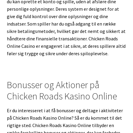
du kan oprette et konto og spille, uden at afsløre dine
personlige oplysninger. Deres system er designet for at
give dig fuld kontrol over dine oplysninger og dine
indsatser. Som spiller har du også adgang til en række
sikre betalingsmetoder, hvilket gør det nemt og sikkert at
håndtere dine finansielle transaktioner. Chicken Roads
Online Casino er engageret i at sikre, at deres spillere altid
føler sig trygge og sikre under deres spiloplevelse.
Bonusser og Aktioner på
Chicken Roads Kasino Online
Er du interesseret i at få bonusser og deltage i aktiviteter
på Chicken Roads Kasino Online? Så er du kommet til det
rigtige sted. Chicken Roads Kasino Online tilbyder en
række forskellige bonuser og aktioner, der kan forbedre