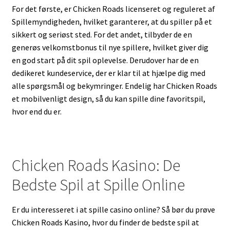
For det første, er Chicken Roads licenseret og reguleret af
Spillemyndigheden, hvilket garanterer, at du spiller på et
sikkert og seriøst sted. For det andet, tilbyder de en
generøs velkomstbonus til nye spillere, hvilket giver dig
en god start på dit spil oplevelse. Derudover har de en
dedikeret kundeservice, der er klar til at hjælpe dig med
alle spørgsmål og bekymringer. Endelig har Chicken Roads
et mobilvenligt design, så du kan spille dine favoritspil,
hvor end du er.
Chicken Roads Kasino: De
Bedste Spil at Spille Online
Er du interesseret i at spille casino online? Så bør du prøve
Chicken Roads Kasino, hvor du finder de bedste spil at