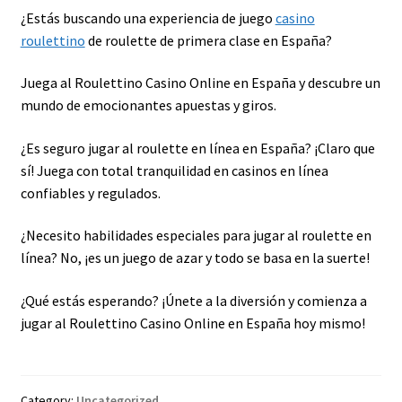
¿Estás buscando una experiencia de juego
casino
roulettino
de roulette de primera clase en España?
Juega al Roulettino Casino Online en España y descubre un
mundo de emocionantes apuestas y giros.
¿Es seguro jugar al roulette en línea en España? ¡Claro que
sí! Juega con total tranquilidad en casinos en línea
confiables y regulados.
¿Necesito habilidades especiales para jugar al roulette en
línea? No, ¡es un juego de azar y todo se basa en la suerte!
¿Qué estás esperando? ¡Únete a la diversión y comienza a
jugar al Roulettino Casino Online en España hoy mismo!
Category:
Uncategorized