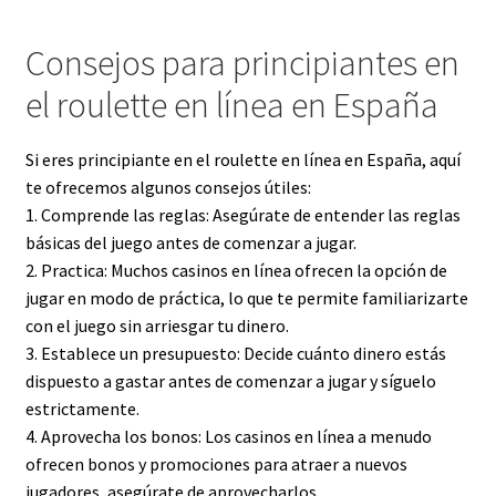
Consejos para principiantes en
el roulette en línea en España
Si eres principiante en el roulette en línea en España, aquí
te ofrecemos algunos consejos útiles:
1. Comprende las reglas: Asegúrate de entender las reglas
básicas del juego antes de comenzar a jugar.
2. Practica: Muchos casinos en línea ofrecen la opción de
jugar en modo de práctica, lo que te permite familiarizarte
con el juego sin arriesgar tu dinero.
3. Establece un presupuesto: Decide cuánto dinero estás
dispuesto a gastar antes de comenzar a jugar y síguelo
estrictamente.
4. Aprovecha los bonos: Los casinos en línea a menudo
ofrecen bonos y promociones para atraer a nuevos
jugadores, asegúrate de aprovecharlos.