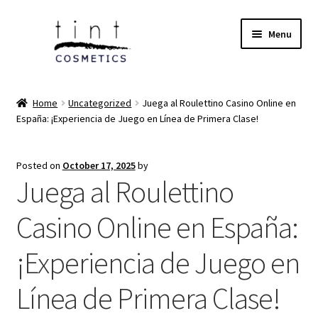
Skip
Skip
Menu
to
to
navigation
content
Expand
Home
child
Home
Uncategorized
Juega al Roulettino Casino Online en
menu
Expand
España: ¡Experiencia de Juego en Línea de Primera Clase!
Face
child
menu
Expand
Eyes
Posted on
October 17, 2025
by
child
Juega al Roulettino
menu
Expand
Lips
child
Casino Online en España:
menu
Expand
Tools & Brushes
child
¡Experiencia de Juego en
menu
Expand
Body Care
child
Línea de Primera Clase!
menu
Expand
Perfumes