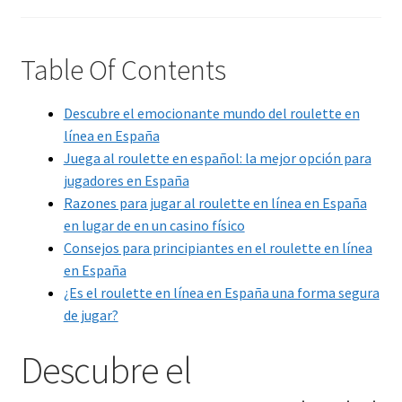
child
menu
Expand
Skincare
child
Table Of Contents
menu
Expand
Hair Care
child
Descubre el emocionante mundo del roulette en
menu
línea en España
Juega al roulette en español: la mejor opción para
jugadores en España
Razones para jugar al roulette en línea en España
en lugar de en un casino físico
Consejos para principiantes en el roulette en línea
en España
¿Es el roulette en línea en España una forma segura
de jugar?
Descubre el