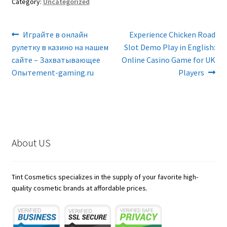
Category:
Uncategorized
Post
Previous
Next
Играйте в онлайн
Experience Chicken Road
post:
post:
рулетку в казино на нашем
Slot Demo Play in English:
navigation
сайте – Захватывающее
Online Casino Game for UK
Опытement-gaming.ru
Players
About US
Tint Cosmetics specializes in the supply of your favorite high-
quality cosmetic brands at affordable prices.