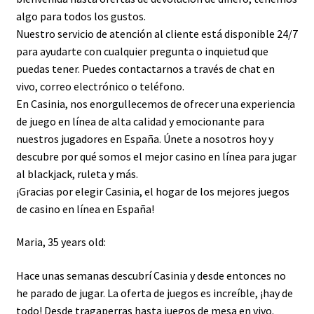
algo para todos los gustos.
Nuestro servicio de atención al cliente está disponible 24/7
para ayudarte con cualquier pregunta o inquietud que
puedas tener. Puedes contactarnos a través de chat en
vivo, correo electrónico o teléfono.
En Casinia, nos enorgullecemos de ofrecer una experiencia
de juego en línea de alta calidad y emocionante para
nuestros jugadores en España. Únete a nosotros hoy y
descubre por qué somos el mejor casino en línea para jugar
al blackjack, ruleta y más.
¡Gracias por elegir Casinia, el hogar de los mejores juegos
de casino en línea en España!
Maria, 35 years old:
Hace unas semanas descubrí Casinia y desde entonces no
he parado de jugar. La oferta de juegos es increíble, ¡hay de
todo! Desde tragaperras hasta juegos de mesa en vivo.