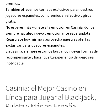
premios.
También ofrecemos torneos exclusivos para nuestros
jugadores españoles, con premios en efectivo y giros
gratis.
No esperes más y únete a la emoción en Casinia, donde
siempre hay algo nuevo y emocionante esperándote.
Regístrate hoy mismo y aprovecha nuestras ofertas
exclusivas para jugadores españoles.
En Casinia, siempre estamos buscando nuevas formas de
recompensarte y hacer que tu experiencia de juego sea
inolvidable.
Casinia: el Mejor Casino en
Línea para Jugar al Blackjack,
Ruleta y Más en España