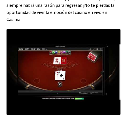
siempre habrá una razón para regresar. ¡No te pierdas la
oportunidad de vivir la emoción del casino en vivo en
Casinia!