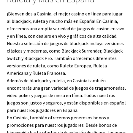
¡Bienvenidos a Casinia, el mejor casino en línea para jugar
al blackjack, ruleta y mucho más en España! En Casinia,
ofrecemos una amplia variedad de juegos de casino en vivo
y en línea, con dealers en vivo y gráficos de alta calidad.
Nuestra selección de juegos de blackjack incluye versiones
clásicas y modernas, como Blackjack Surrender, Blackjack
Switch y Blackjack Pro. También ofrecemos diferentes
versiones de ruleta, como Ruleta Europea, Ruleta
Americana y Ruleta Francesa.
Además de blackjack y ruleta, en Casinia también
encontrarás una gran variedad de juegos de tragamonedas,
video poker y juegos de mesa en línea. Todos nuestros
juegos son justos y seguros, y están disponibles en español
para nuestros jugadores en España.
En Casinia, también ofrecemos generosos bonos y
promociones para nuestros jugadores. Desde bonos de
bienvenida hasta ofertas de devolución de dinero, tenemos