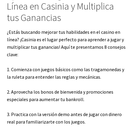
Línea en Casinia y Multiplica
tus Ganancias
¿Estás buscando mejorar tus habilidades en el casino en
línea? ¡Casinia es el lugar perfecto para aprender a jugar y
multiplicar tus ganancias! Aquí te presentamos 8 consejos
clave:
1. Comienza con juegos básicos como las tragamonedas y
la ruleta para entender las reglas y mecánicas.
2. Aprovecha los bonos de bienvenida y promociones
especiales para aumentar tu bankroll.
3. Practica con la versión demo antes de jugar con dinero
real para familiarizarte con los juegos.