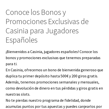
Conoce los Bonos y
Promociones Exclusivas de
Casinia para Jugadores
Españoles
¡Bienvenidos a Casinia, jugadores españoles! Conoce los
bonos y promociones exclusivas que tenemos preparadas
para ti.
En Casinia, ofrecemos un bono de bienvenida generoso que
duplica tu primer depósito hasta 500€ y 200 giros gratis.
Además, tenemos promociones semanales y mensuales,
como devolución de dinero en tus pérdidas y giros gratis en
nuestras slots.
No te pierdas nuestro programa de fidelidad, donde
acumulas puntos por tus apuestas y puedes canjearlos por