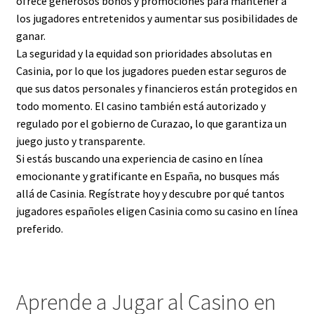
ofrece generosos bonos y promociones para mantener a
los jugadores entretenidos y aumentar sus posibilidades de
ganar.
La seguridad y la equidad son prioridades absolutas en
Casinia, por lo que los jugadores pueden estar seguros de
que sus datos personales y financieros están protegidos en
todo momento. El casino también está autorizado y
regulado por el gobierno de Curazao, lo que garantiza un
juego justo y transparente.
Si estás buscando una experiencia de casino en línea
emocionante y gratificante en España, no busques más
allá de Casinia. Regístrate hoy y descubre por qué tantos
jugadores españoles eligen Casinia como su casino en línea
preferido.
Aprende a Jugar al Casino en